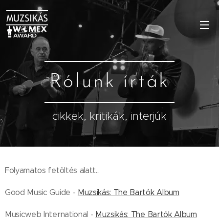
Rólunk írták
cikkek, kritikák, interjúk
Folyamatos fetöltés alatt...
Good Music Guide -
Muzsikás: The Bartók Album
Musicweb International -
Muzsikás: The Bartók Album