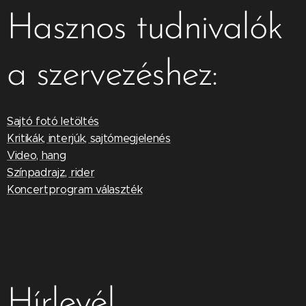
Hasznos tudnivalók
a szervezéshez:
Sajtó fotó letöltés
Kritikák, interjúk, sajtómegjelenés
Video, hang
Színpadrajz, rider
Koncertprogram választék
Hírlevél