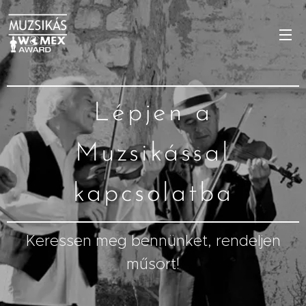
Lépjen a
Muzsikással
kapcsolatba
Keressen meg bennünket, rendeljen
műsort!