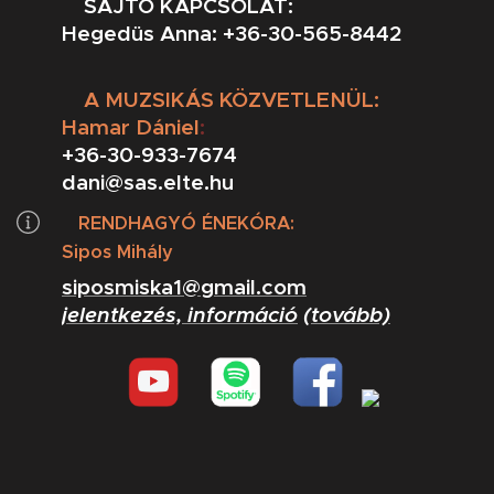
SAJTÓ KAPCSOLAT:
Hegedüs Anna: +36-30-565-8442
A MUZSIKÁS KÖZVETLENÜL:
Hamar Dániel
:
+36-30-933-7674
dani@sas.elte.hu
RENDHAGYÓ ÉNEKÓRA
:
Sipos Mihály
siposmiska1@gmail.com
jelentkezés, információ
(tovább)