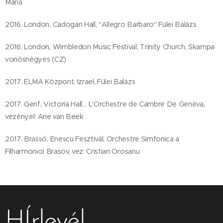
Mária
2016. London, Cadogan Hall, "Allegro Barbaro" Fülei Balázs
2016. London, Wimbledon Music Festival. Trinity Church, Skampa
vonósnégyes (CZ)
2017. ELMA Központ, Izrael, Fülei Balázs
2017. Genf, Victoria Hall, , L'Orchestre de Cambre De Genéva,
vezényel: Arie van Beek
2017. Brassó, Enescu Fesztivál, Orchestre Simfonica a
Filharmonicii Brasov, vez: Cristian Orosanu
HÍrlevél