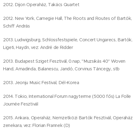
2012. Dijon Operaház, Takács Quartet
2012. New York, Carnegie Hall, The Roots and Routes of Bartók,
Schiff András
2013. Ludwigsburg, Schlossfestspiele, Concert Ungarecs, Bartók,
Ligeti, Haydn, vez: André de Ridder
2013. Budapest Sziget Fesztivál, 0.nap, "Muzsikás 40" Woven
Hand, Amadinda, Balanescu, Jandó, Corvinus Táncegy., stb
2013. Jeonju Music Festival, Dél-Korea
2014. Tokio, International Forum nagyterme (5000 fős) La Folle
Journée Fesztivál
2015. Ankara, Operaház, Nemzetközi Bartók Fesztivál, Operaház
zenekara, vez: Florian Frannek (D)