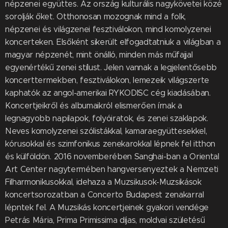
népzenei együttes. Az ország kulturális nagykövetei közé
sorolják őket. Otthonosan mozognak mind a folk,
népzenei és világzenei fesztiválokon, mind komolyzenei
koncerteken. Elsőként sikerült elfogadtatniuk a világban a
magyar népzenét, mint önálló, minden más műfajjal
egyenértékű zenei stílust. Jelen vannak a legjelentősebb
koncerttermekben, fesztiválokon, lemezeik világszerte
kaphatók az angol-amerikai RYKODISC cég kiadásában.
Koncertjeikről és albumaikról elismerően írnak a
legnagyobb napilapok, folyóiratok, és zenei szaklapok.
Neves komolyzenei szólistákkal, kamaraegyüttesekkel,
kórusokkal és szimfonikus zenekarokkal lépnek fel itthon
és külföldön. 2016 novemberében Sanghai-ban a Oriental
Art Center nagytermében hangversenyeztek a Nemzeti
Filharmonikusokkal, idehaza a Muzsikusok-Muzsikások
koncertsorozatban a Concerto Budapest zenakarral
lépntek fel. A Muzsikás koncertjeinek gyakori vendége
Petrás Mária, Prima Primissima díjas, moldvai születésű