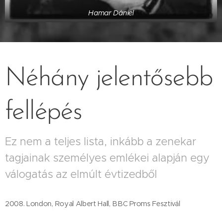
Hamar Dániel
Néhány jelentősebb
fellépés
Ez nem a teljes lista, inkább a zenekar
tagjainak személyes emlékei alapján egy
válogatás az elmúlt évtizedből
2008. London, Royal Albert Hall, BBC Proms Fesztivál