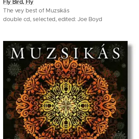
Fly Bird, Fly
The vey best of Muzsikás
double cd, selected, edited: Joe Boyd