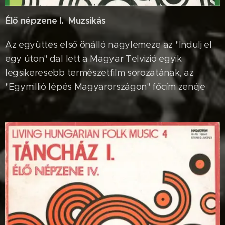
Élő népzene I. Muzsikás
Az együttes első önálló nagylemeze az "Indulj el
egy úton" dal lett a Magyar Telvizió egyik
legsikeresebb természetfilm sorozatának, az
"Egymillió lépés Magyarországon" főcím zenéje