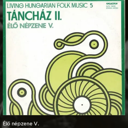
Élő népzene V.